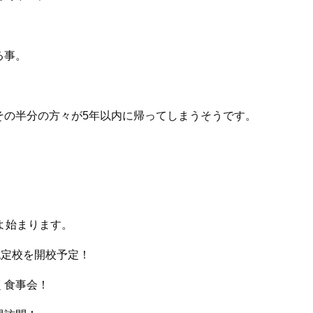
る事。
その半分の方々が5年以内に帰ってしまうそうです。
よ始まります。
認定校を開校予定！
く食事会！