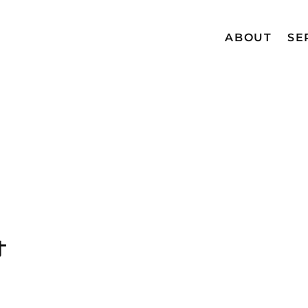
ABOUT
SE
オ