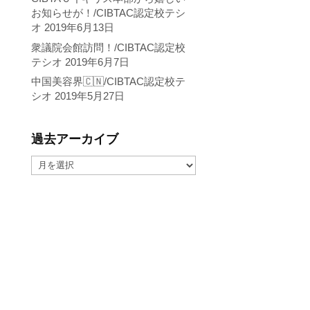
お知らせが！/CIBTAC認定校テシ
オ
2019年6月13日
衆議院会館訪問！/CIBTAC認定校
テシオ
2019年6月7日
中国美容界🇨🇳/CIBTAC認定校テ
シオ
2019年5月27日
過去アーカイブ
過
去
ア
ー
カ
イ
ブ