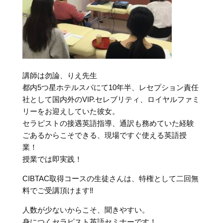
講師は勿論、りえ先生
都内5つ星ホテルスパにて10年半、レセプション責任
社として国内外のVIP.セレブリティ、ロイヤルファミ
リーをお迎えしていた彼女。
セラピストの接遇英語指導、通訳も務めていた経験
ごあるからこそできる、現場ですぐ使える英語授
業！
授業では即実践！
CIBTAC取得コースの生徒さんは、特権として二回無
料でご受講頂けます‼︎
人数が少ないからこそ、聞きやすい。
身につくセラピスト英語セミナーです！